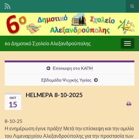
Ενα
φόρ
Search for:
ανα
6ο Δημοτικό Σχολείο Αλεξανδρούπολης
Εναλ
πλοή
Επίσκεψη στο ΚΑΠΗ
Εβδομάδα Ψυχικής Υγείας
HELMEPA 8-10-2025
ΟΚΤ
15
8-10-25
Η ενημέρωση έγινε πράξη! Μετά την επίσκεψη και την ομιλία
του Λιμεναρχείου Αλεξανδρούπολης για την προστασία των