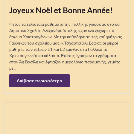
Joyeux Noël et Bonne Année!
Φέτος τα τελευταία μαθήματα της Γαλλικής γλώσσας στο 6ο
Δημοτικό Σχολείο Αλεξανδρούπολης είχαν ένα ξεχωριστό
άρωμα Χριστουγέννων. Με την καθοδήγηση της καθηγήτριας
Γαλλικών του σχολείου μας, κ.Τσχαρτισβιλι Σοφίας οι μικροί
μαθητές των τάξεων Ε1 και Ε2 έμαθαν στα Γαλλικά τα
Χριστουγεννιάτικα κάλαντα. Επίσης έγραψαν τα γράμματα
στον Άη Βασίλη και έφτιαξαν ημερολόγιο παραμονής, γεμάτο
με …
Διάβασε περισσότερα