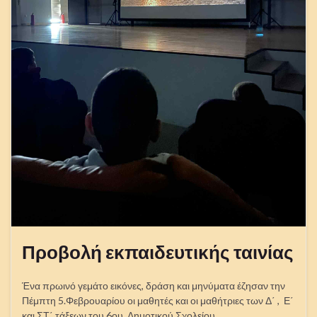
Προβολή εκπαιδευτικής ταινίας
Ένα πρωινό γεμάτο εικόνες, δράση και μηνύματα έζησαν την
Πέμπτη 5.Φεβρουαρίου οι μαθητές και οι μαθήτριες των Δ΄ , Ε΄
και ΣΤ΄ τάξεων του 6ου Δημοτικού Σχολείου