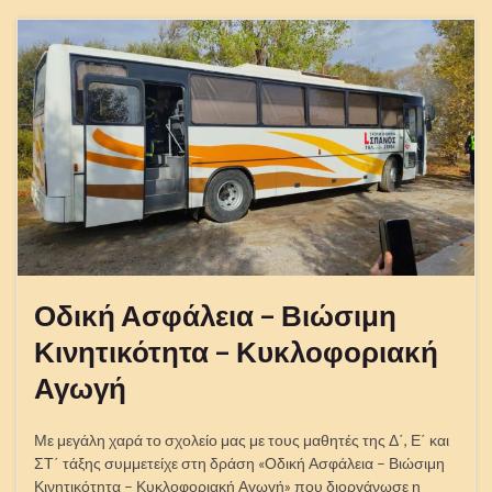
Οδική Ασφάλεια – Βιώσιμη
Κινητικότητα – Κυκλοφοριακή
Αγωγή
Με μεγάλη χαρά το σχολείο μας με τους μαθητές της Δ΄, Ε΄ και
ΣΤ΄ τάξης συμμετείχε στη δράση «Οδική Ασφάλεια – Βιώσιμη
Κινητικότητα – Κυκλοφοριακή Αγωγή» που διοργάνωσε η
Γενική Διεύθυνση Μεταφορών της Περιφέρειας ΑΜΘ. Οι
μαθητές περνώντας από διάφορους σταθμούς όπως π.χ.
σταθμός εκπαίδευσης Α΄ βοηθειών, σταθμός εκπαίδευσης
ΚΟΚ κ.λπ., είχαν την ευκαιρία να …
Διάβασε περισσότερα