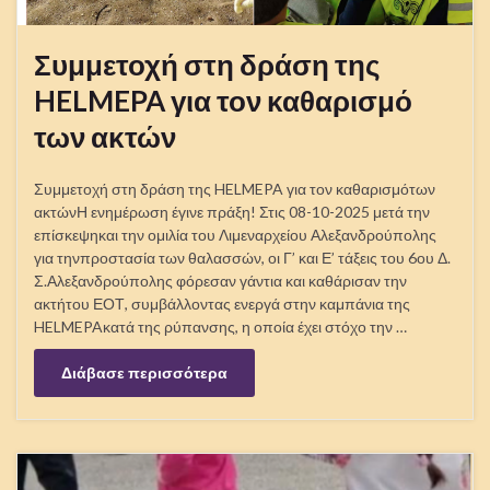
ακτώνΗ ενημέρωση έγινε πράξη! Στις 08-10-2025 μετά την
επίσκεψηκαι την ομιλία του Λιμεναρχείου Αλεξανδρούπολης
για τηνπροστασία των θαλασσών, οι Γ’ και Ε’ τάξεις του 6ου Δ.
Σ.Αλεξανδρούπολης φόρεσαν γάντια και καθάρισαν την
ακτήτου ΕΟΤ, συμβάλλοντας ενεργά στην καμπάνια της
HELMEPAκατά της ρύπανσης, η οποία έχει στόχο την …
Διάβασε περισσότερα