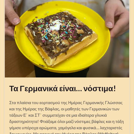
Τα Γερμανικά είναι… νόστιμα!
Στα πλαίσια του εορτασμού της Ημέρας Γερμανικής Γλώσσας
και της Ημέρας της Βάφλας, οι μαθητές των Γερμανικών των
τάξεων Ε΄ και ΣΤ΄ συμμετείχαν σε μια ιδιαίτερα γλυκιά
δραστηριότητα! Φτιάξαμε όλοι μαζί νόστιμες βάφλες και η τάξη
γέμισε υπέροχα αρώματα, χαμόγελα και φυσικά… λαχταριστές
δημιουργίες. Με αφορμή την Ημέρα της Βάφλας (Waffeltag),