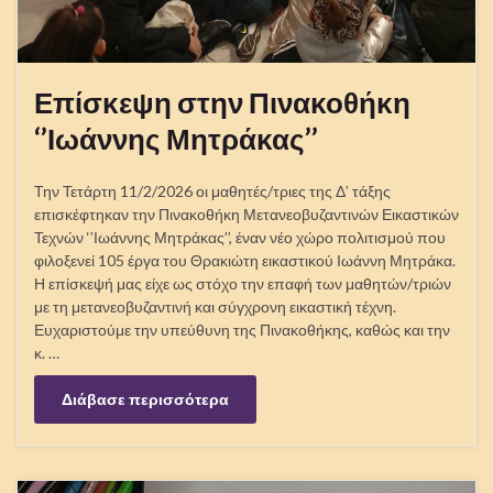
Επίσκεψη στην Πινακοθήκη
‘’Ιωάννης Μητράκας’’
Την Τετάρτη 11/2/2026 οι μαθητές/τριες της Δ’ τάξης
επισκέφτηκαν την Πινακοθήκη Μετανεοβυζαντινών Εικαστικών
Τεχνών ‘’Ιωάννης Μητράκας’’, έναν νέο χώρο πολιτισμού που
φιλοξενεί 105 έργα του Θρακιώτη εικαστικού Ιωάννη Μητράκα.
Η επίσκεψή μας είχε ως στόχο την επαφή των μαθητών/τριών
με τη μετανεοβυζαντινή και σύγχρονη εικαστική τέχνη.
Ευχαριστούμε την υπεύθυνη της Πινακοθήκης, καθώς και την
κ. …
Διάβασε περισσότερα