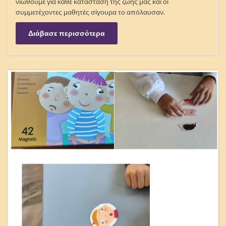
Εβδομάδα Ψυχικής Υγείας
Στο πλαίσιο δράσεων για την Εβδομάδα Ψυχικής Υγείας, οι
μαθητέςτης Γ’2 τάξης είχαν την ευκαιρία να συζητήσουν για τα